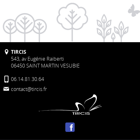
TIRCIS
543, av Eugénie Raiberti
06450 SAINT MARTIN VESUBIE
06.14.81.30.64
contact@tircis.fr